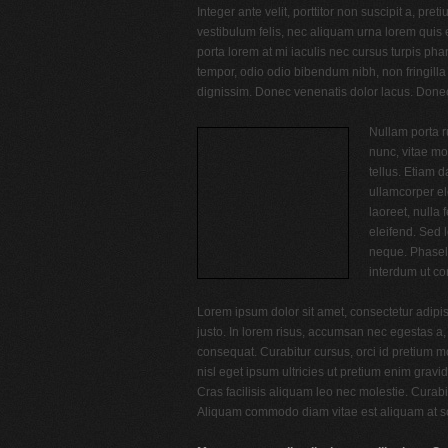
Integer ante velit, porttitor non suscipit a, p
vestibulum felis, nec aliquam urna lorem quis
porta lorem at mi iaculis nec cursus turpis phar
tempor, odio odio bibendum nibh, non fringilla 
dignissim. Donec venenatis dolor lacus. Donec 
Nullam porta ru
nunc, vitae mo
tellus. Etiam 
ullamcorper e
laoreet, nulla 
eleifend. Sed l
neque. Phasell
interdum ut co
Lorem ipsum dolor sit amet, consectetur adipi
justo. In lorem risus, accumsan nec egestas a,
consequat. Curabitur cursus, orci id pretium moll
nisl eget ipsum ultricies ut pretium enim gravi
Cras facilisis aliquam leo nec molestie. Cura
Aliquam commodo diam vitae est aliquam at soll