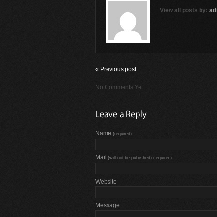
View all posts by:
ad
« Previous post
No Comments Yet.
Name
(required)
Mail
(will not be published) (required)
Website
Message