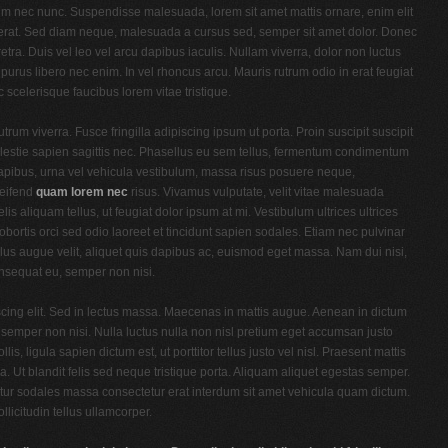
retium nec nunc. Suspendisse malesuada, lorem sit amet mattis ornare, enim elit
 erat. Sed diam neque, malesuada a cursus sed, semper sit amet dolor. Donec
etra. Duis vel leo vel arcu dapibus iaculis. Nullam viverra, dolor non luctus
purus libero nec enim. In vel rhoncus arcu. Mauris rutrum odio in erat feugiat
scelerisque faucibus lorem vitae tristique.
trum viverra. Fusce fringilla adipiscing ipsum ut porta. Proin suscipit suscipit
lestie sapien sagittis nec. Phasellus eu sem tellus, fermentum condimentum
dapibus, urna vel vehicula vestibulum, massa risus posuere neque,
leifend
quam lorem nec
risus. Vivamus vulputate, velit vitae malesuada
felis aliquam tellus, ut feugiat dolor ipsum at mi. Vestibulum ultrices ultrices
obortis orci sed odio laoreet et tincidunt sapien sodales. Etiam nec pulvinar
us augue velit, aliquet quis dapibus ac, euismod eget massa. Nam dui nisi,
nsequat eu, semper non nisi.
scing elit. Sed in lectus massa. Maecenas in mattis augue. Aenean in dictum
 semper non nisi. Nulla luctus nulla non nisl pretium eget accumsan justo
is, ligula sapien dictum est, ut porttitor tellus justo vel nisl. Praesent mattis
da. Ut blandit felis sed neque tristique porta. Aliquam aliquet egestas semper.
bitur sodales massa consectetur erat interdum sit amet vehicula quam dictum.
icitudin tellus ullamcorper.