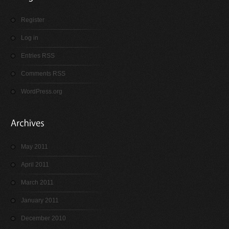
Register
Log in
Entries RSS
Comments RSS
WordPress.org
May 2011
April 2011
March 2011
January 2011
December 2010