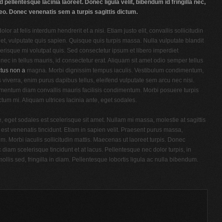
d pellentesque lacinia laoreet. Donec ligula velit, bibendum id fringilla nec,
eo. Donec venenatis sem a turpis sagittis dictum.
lor at felis interdum hendrerit et a nisi. Etiam justo elit, convallis sollicitudin
et, vulputate quis sapien. Quisque quis turpis massa. Nulla vulputate blandit
erisque mi volutpat quis. Sed consectetur ipsum et libero imperdiet
onec in tellus mauris, id consectetur erat. Aliquam sit amet odio semper tellus
ctus non a
magna. Morbi dignissim tempus iaculis. Vestibulum condimentum,
is viverra, enim purus dapibus tellus, eleifend vulputate sem arcu nec nisi.
entum diam convallis mauris facilisis condimentum. Morbi posuere turpis
ictum mi. Aliquam ultrices lacinia ante, eget sodales.
e, eget sodales est scelerisque sit amet. Nullam mi massa, molestie at sagittis
n est venenatis tincidunt. Etiam in sapien velit. Praesent purus massa,
 Morbi iaculis sollicitudin mattis. Maecenas ut laoreet turpis. Donec
c diam scelerisque tincidunt et at lacus. Pellentesque nec dolor turpis, in
t mollis sed, fringilla in diam. Pellentesque lobortis ligula ac nulla bibendum.