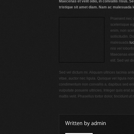
Maecenas et velit odio, in convallis risus. Se
tristique sit amet diam. Nam ac malesuada l
Praesent nec do
scelerisque eg
enim, non scel
sollicitudin. D
malesuada
lu
nisi vel lobort
Maecenas elem
elit. Sed vel d
Sed vel dictum mi. Aliquam ultrices lacinia ant
vitae, auctor nec ligula. Quisque vel ligula no
condimentum non convallis a, dapibus sed enim.
vulputate posuere ultricies. Integer quis erat a
mattis velit. Phasellus tortor dolor, tincidunt u